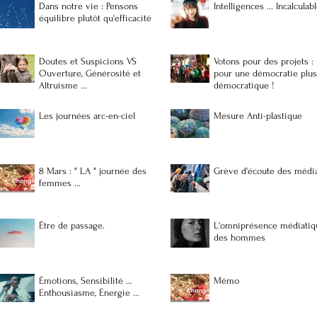
Dans notre vie : Pensons
Intelligences ... Incalcu
équilibre plutôt qu'efficacité
Doutes et Suspicions VS
Votons pour des projets :
Ouverture, Générosité et
pour une démocratie plu
Altruisme ...
démocratique !
Les journées arc-en-ciel
Mesure Anti-plastique
8 Mars : " LA " journée des
Grève d'écoute des médi
femmes ...
Être de passage.
L'omniprésence médiatiq
des hommes
Émotions, Sensibilité ...
Mémo
Enthousiasme, Énergie ...