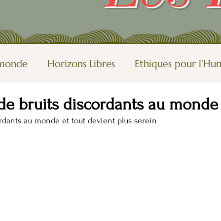
u monde
Horizons Libres
Ethiques pour l'Hu
de bruits discordants au monde .
tions, rêves
Oser
Autres vues du monde
ordants au monde et tout devient plus serein
le-blog
Visions de femmes
Rendre le mond