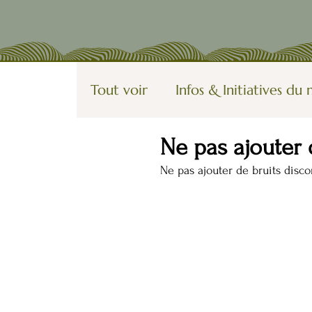
Tout voir
Infos & Initiatives d
Ne pas ajouter 
Vagabondages
Utopies, fic
Ne pas ajouter de bruits disc
Organisation Participative