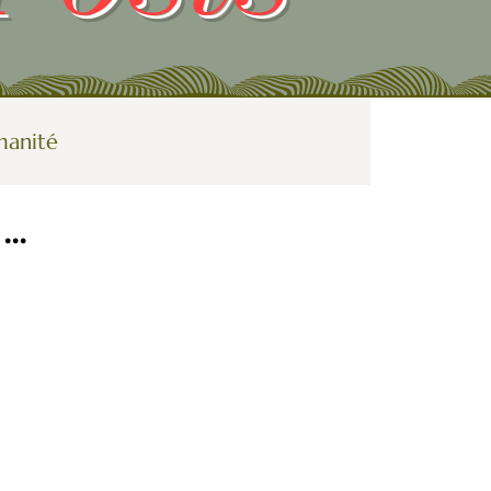
manité
..
Galerie
e plus féminin