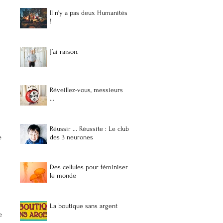
Il n'y a pas deux Humanités
!
J’ai raison.
Réveillez-vous, messieurs
...
Réussir ... Réussite : Le club
e
des 3 neurones
Des cellules pour féminiser
le monde
La boutique sans argent
e