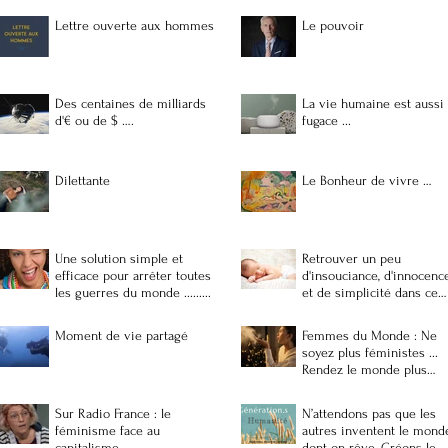
Lettre ouverte aux hommes
Le pouvoir
Des centaines de milliards
La vie humaine est aussi
d'€ ou de $ ….
fugace ...
Dilettante
Le Bonheur de vivre …
Une solution simple et
Retrouver un peu
efficace pour arrêter toutes
d'insouciance, d'innocenc
les guerres du monde .........
et de simplicité dans ce
monde de brutes ...
Moment de vie partagé
Femmes du Monde : Ne
soyez plus féministes ...
Rendez le monde plus
féminin
Sur Radio France : le
N’attendons pas que les
féminisme face au
autres inventent le mond
capitalisme
dont on rêve, Créons-le