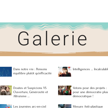
Galerie
Ah, la douceur ... Quel bonheur !
Arrêtons d’
nous disent l
Découvrons 
Dans notre vie : Pensons
Intelligences ... Incalcu
équilibre plutôt qu'efficacité
Doutes et Suspicions VS
Votons pour des projets :
Ouverture, Générosité et
pour une démocratie plu
Altruisme ...
démocratique !
Les journées arc-en-ciel
Mesure Anti-plastique