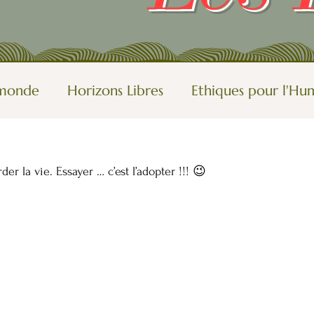
u monde
Horizons Libres
Ethiques pour l'Hu
tions, rêves
Oser
Autres vues du monde
r la vie. Essayer … c’est l’adopter !!! 😉
le-blog
Visions de femmes
Rendre le mond