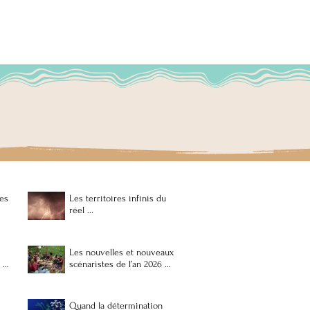
apprendre ce que
es autres.
par nous-mêmes.
lables
Les territoires infinis du
réel ...
Les nouvelles et nouveaux
s …
scénaristes de l’an 2026 …
Quand la détermination