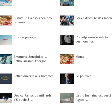
8 Mars : " LA " journée des
Grève d'écoute des médi
femmes ...
Être de passage.
L'omniprésence médiatiq
des hommes
Émotions, Sensibilité ...
Mémo
Enthousiasme, Énergie ...
Lettre ouverte aux hommes
Le pouvoir
Des centaines de milliards
La vie humaine est aussi
d'€ ou de $ ….
fugace ...