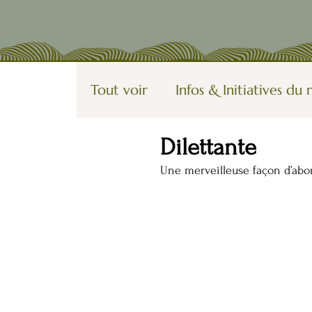
Tout voir
Infos & Initiatives d
Dilettante
Vagabondages
Utopies, fic
Une merveilleuse façon d’aborde
Organisation Participative