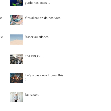
guide nos actes ...
as
Virtualisation de nos vies
ue
Passer au silence
OVERDOSE ...
Il n'y a pas deux Humanités
!
J’ai raison.