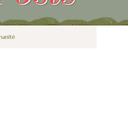
manité
Galerie
e plus féminin