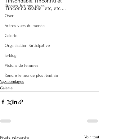
l'insondable, l'inconnu et 
Utopies, fictions, rêves
l'inconnaissable  etc, etc ... 
Oser
Autres vues du monde
Galerie
Organisation Participative
le-blog
Visions de femmes
Rendre le monde plus féminin
Vagabondages
Galerie
Voir tout
Posts récents