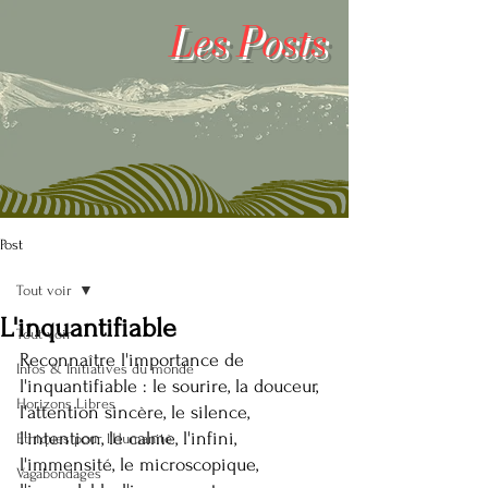
Les
Posts
Post
Tout voir
L'inquantifiable
Tout voir
Reconnaître l'importance de 
Infos & Initiatives du monde
l'inquantifiable : le sourire, la douceur, 
Horizons Libres
l'attention sincère, le silence, 
l'intention, le calme, l'infini, 
Ethiques pour l'Humanité
l'immensité, le microscopique, 
Vagabondages