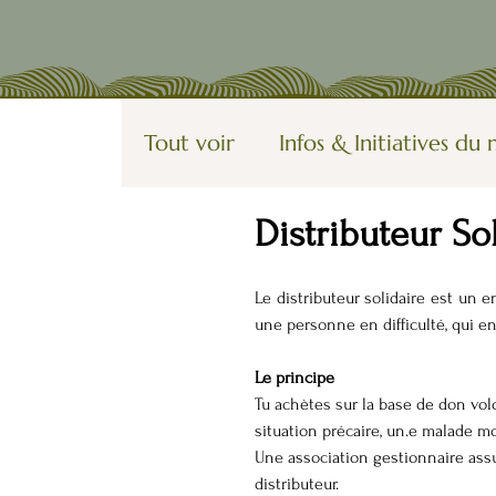
Tout voir
Infos & Initiatives d
Distributeur So
Vagabondages
Utopies, fic
Le distributeur solidaire est un e
Organisation Participative
une personne en difficulté, qui en 
Le principe
Tu achètes sur la base de don vol
situation précaire, un.e malade m
Une association gestionnaire assur
distributeur.