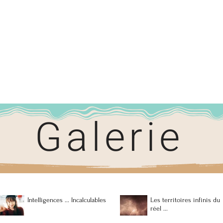
Galerie
Les nouvelles et nouveaux
Les Containe
scénaristes de l’an 2026 …
de produits 
d'hygiène a
Intelligences ... Incalculables
Les territoires infinis du
vulnérables 
réel ...
Madagascar