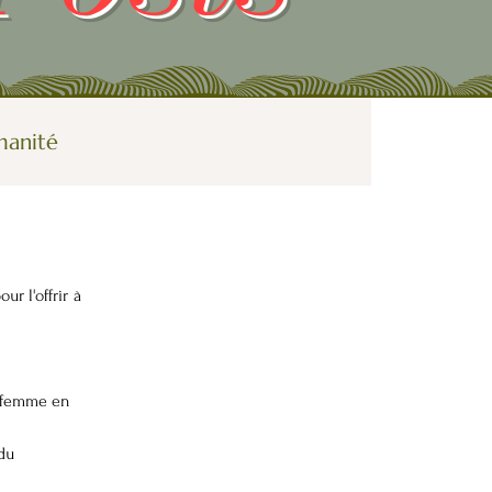
manité
Galerie
 l'offrir à 
e plus féminin
e femme en 
du 