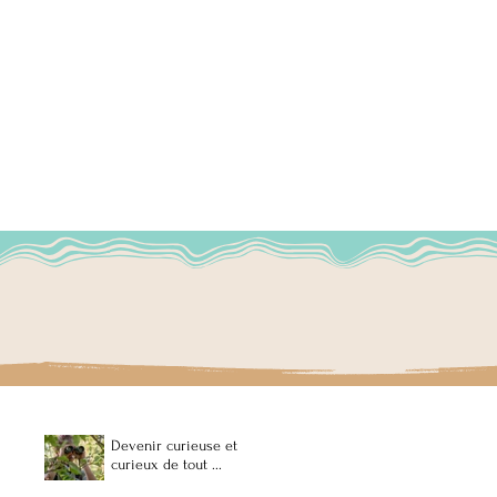
rs Solidaires : envoi
de santé, de soins et
ux populations
Devenir curieuse et
et précaires à
curieux de tout ...