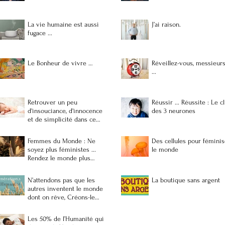
La vie humaine est aussi
J’ai raison.
fugace ...
Le Bonheur de vivre …
Réveillez-vous, messieur
...
Retrouver un peu
Réussir ... Réussite : Le c
d'insouciance, d'innocence
des 3 neurones
et de simplicité dans ce
monde de brutes ...
Femmes du Monde : Ne
Des cellules pour féminis
soyez plus féministes ...
le monde
Rendez le monde plus
féminin
N’attendons pas que les
La boutique sans argent
autres inventent le monde
dont on rêve, Créons-le
nous-mêmes
Les 50% de l’Humanité qui