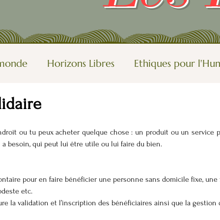
u monde
Horizons Libres
Ethiques pour l'Hu
lidaire
tions, rêves
Oser
Autres vues du monde
ndroit ou tu peux acheter quelque chose : un produit ou un service pour
le-blog
Visions de femmes
Rendre le mond
a besoin, qui peut lui être utile ou lui faire du bien.
ontaire pour en faire bénéficier une personne sans domicile fixe, un
odeste etc.
e la validation et l’inscription des bénéficiaires ainsi que la gestion 