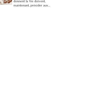
donnent la Vie doivent,
maintenant, présider aux
choix pour l’avenir de
l’Humanité.