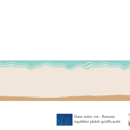
Votons pour des projets : pour
une démocratie plus …
démocratique !
Dans notre vie : Pensons
équilibre plutôt qu'efficacité