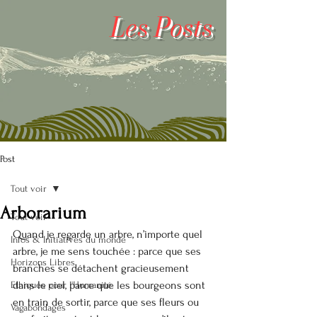
Les
Posts
Post
Tout voir
Arborarium
Tout voir
Quand je regarde un arbre, n’importe quel 
Infos & Initiatives du monde
arbre, je me sens touchée : parce que ses 
Horizons Libres
branches se détachent gracieusement 
dans le ciel, parce que les bourgeons sont 
Ethiques pour l'Humanité
en train de sortir, parce que ses fleurs ou 
Vagabondages