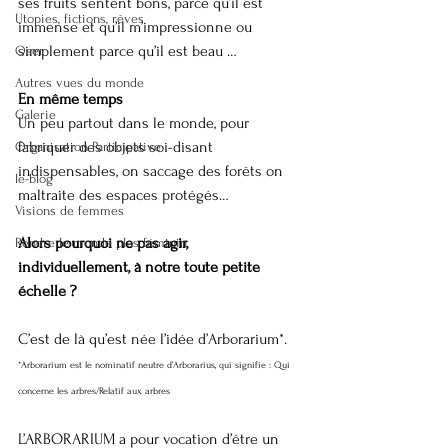
ses fruits sentent bons, parce qu’il est 
Utopies, fictions, rêves
immense et qu’il m’impressionne ou 
simplement parce qu’il est beau …
Oser
Autres vues du monde
En même temps
Galerie
Un peu partout dans le monde, pour 
fabriquer des objets soi-disant 
Organisation Participative
indispensables, on saccage des forêts on 
le-blog
maltraite des espaces protégés… 
Visions de femmes
Alors pourquoi ne pas agir, 
Rendre le monde plus féminin
individuellement, à notre toute petite 
échelle ?
C’est de là qu’est née l’idée d’Arborarium*.
*Arborarium est le nominatif neutre d’Arborarius, qui signifie : Qui 
concerne les arbres/Relatif aux arbres
L’ARBORARIUM a pour vocation d’être un 