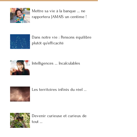
Mettre sa vie à la banque ... ne
Les nouvelles et nouveaux
Les Containers Sol
rapportera JAMAIS un centime !
scénaristes de l’an 2026 …
envoi de produits 
de soins et d'hyg
populations vulnér
précaires à Madag
Dans notre vie : Pensons équilibre
plutôt qu'efficacité
Intelligences ... Incalculables
Les territoires infinis du réel ...
Devenir curieuse et curieux de
tout ...