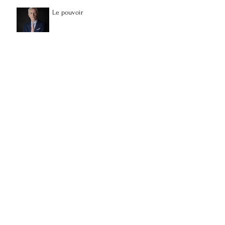
Le pouvoir
Il n'y a pas deux Humanités !
Responsabilité individuelle VS
démission
Des centaines de milliards d'€ ou
de $ ….
La vie humaine est aussi fugace ...