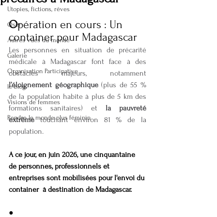
Utopies, fictions, rêves
O
pération en cours : Un 
Oser
container pour Madagascar
Autres vues du monde
Les personnes en situation de précarité 
Galerie
médicale à Madagascar font face à des 
Organisation Participative
obstacles majeurs, notamment 
l’éloignement géographique
 (plus de 55 % 
le-blog
de la population habite à plus de 5 km des 
Visions de femmes
formations sanitaires) et 
la pauvreté 
Rendre le monde plus féminin
extrême
 touchant environ 81 % de la 
population.
A ce jour, en juin 2026, une cinquantaine 
de personnes, professionnels et 
entreprises sont mobilisées pour l'envoi du 
container  à destination de Madagascar.
●