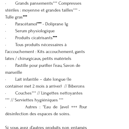
·        Grands pansements*** Compresses 
stériles : moyenne et grandes tailles*** - 
Tulle gras
***
·        Paracétamol
***
 - Doliprane 1g
·        Serum physiologique
·        Produits cicatrisants
***
·        Tous produits nécessaires à 
l’accouchement : Kits accouchement, gants 
latex / chirurgicaux, petits matériels
·        Pastille pour purifier l’eau, Savon de 
marseille
·        Lait infantile – date longue (le 
container met 2 mois à arriver)  // Biberons
·        Couches*** // Lingettes nettoyantes 
*** // Serviettes hygiéniques ***
·        Autres : *Eau de Javel +++ Pour 
désinfection des espaces de soins.
Si vous avez d’autres produits non entamés 