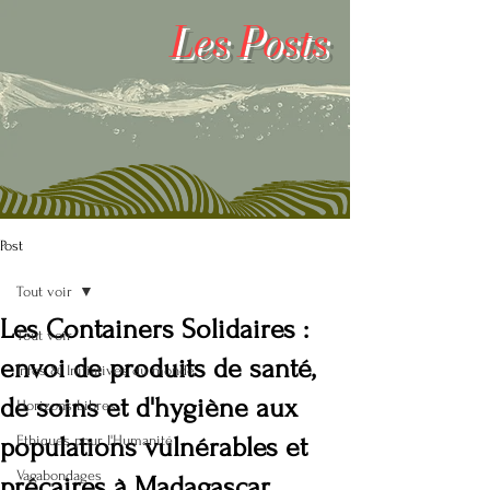
Les
Posts
Post
Tout voir
Les Containers Solidaires :
Tout voir
envoi de produits de santé,
Infos & Initiatives du monde
de soins et d'hygiène aux
Horizons Libres
populations vulnérables et
Ethiques pour l'Humanité
Vagabondages
précaires à Madagascar