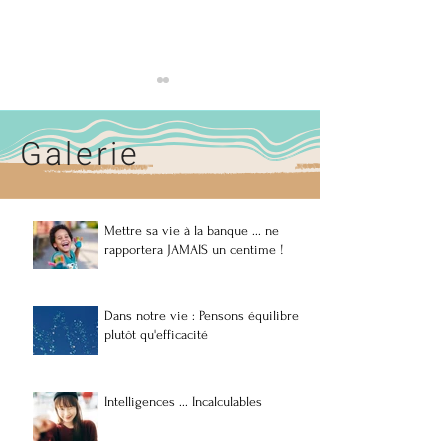
Galerie
Mettre sa vie à la banque ... ne
N’attendons pas que les
Les 50% de l’Huma
rapportera JAMAIS un centime !
autres inventent le monde
donnent la Vie doi
dont on rêve, Créons-le
maintenant, prési
nous-mêmes
choix pour l’aveni
l’Humanité.
Dans notre vie : Pensons équilibre
plutôt qu'efficacité
Intelligences ... Incalculables