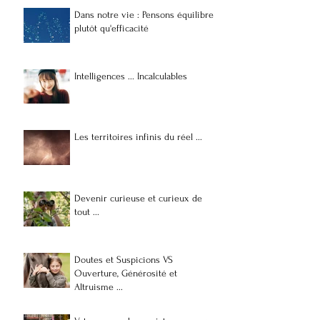
Dans notre vie : Pensons équilibre
Intelligences ... Incalculables
Les territoires infi
plutôt qu'efficacité
...
Intelligences ... Incalculables
Les territoires infinis du réel ...
Devenir curieuse et curieux de
tout ...
Doutes et Suspicions VS
Ouverture, Générosité et
Altruisme ...