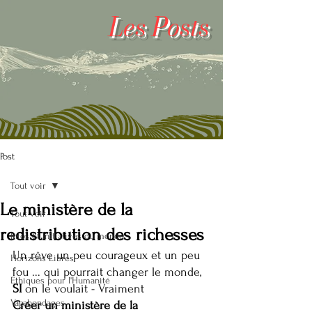
Les
Posts
Post
Tout voir
Le ministère de la
Tout voir
redistribution des richesses
Infos & Initiatives du monde
Un rêve un peu courageux et un peu 
Horizons Libres
fou ... qui pourrait changer le monde, 
Ethiques pour l'Humanité
SI 
on le voulait - Vraiment
Vagabondages
Créer un ministère de la 