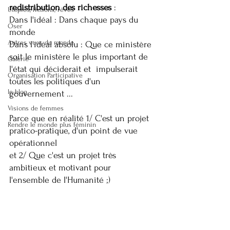
redistribution des richesses
 : 
Utopies, fictions, rêves
Dans l'idéal : Dans chaque pays du 
Oser
monde 
Autres vues du monde
Dans l'idéal absolu : Que ce ministère 
soit le ministère le plus important de 
Galerie
l'état qui déciderait et  impulserait 
Organisation Participative
toutes les politiques d'un 
le-blog
gouvernement ... 
Visions de femmes
Parce que en réalité 1/ C'est un projet 
Rendre le monde plus féminin
pratico-pratique, d'un point de vue 
opérationnel
et 2/ Que c'est un projet très 
ambitieux et motivant pour 
l'ensemble de l'Humanité ;) 