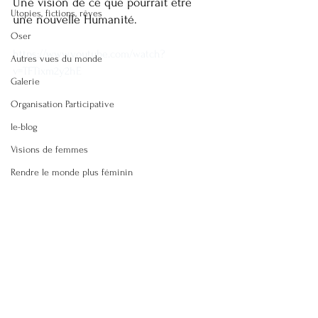
Une vision de ce que pourrait être 
Utopies, fictions, rêves
une nouvelle Humanité.
Oser
https://www.youtube.com/watch?
Autres vues du monde
v=TFTixm2y2hE
Galerie
Organisation Participative
le-blog
Visions de femmes
Rendre le monde plus féminin