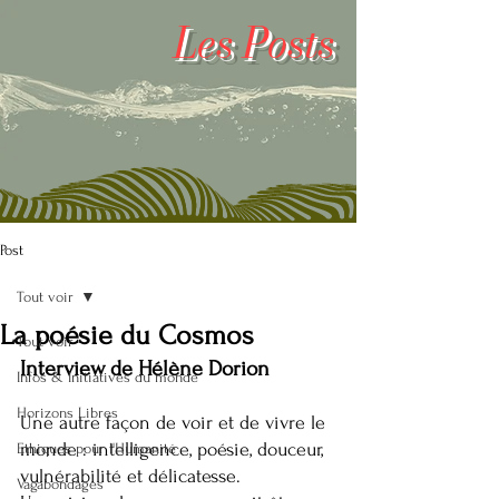
Les
Posts
Post
Tout voir
La poésie du Cosmos
Tout voir
Interview de Hélène Dorion
Infos & Initiatives du monde
Horizons Libres
Une autre façon de voir et de vivre le 
monde : intelligence, poésie, douceur, 
Ethiques pour l'Humanité
vulnérabilité et délicatesse.
Vagabondages