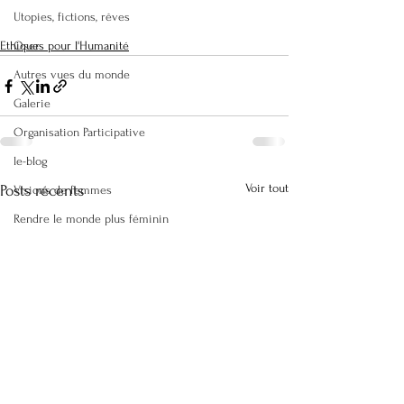
Utopies, fictions, rêves
Oser
Ethiques pour l'Humanité
Autres vues du monde
Galerie
Organisation Participative
le-blog
Voir tout
Posts récents
Visions de femmes
Rendre le monde plus féminin