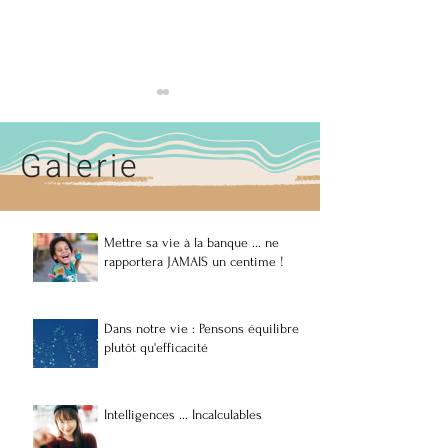
Galerie
Mettre sa vie à la banque ... ne
Il n'y a pas deux 
8 Mars : " LA " journée des
rapportera JAMAIS un centime !
femmes ...
Dans notre vie : Pensons équilibre
plutôt qu'efficacité
Intelligences ... Incalculables