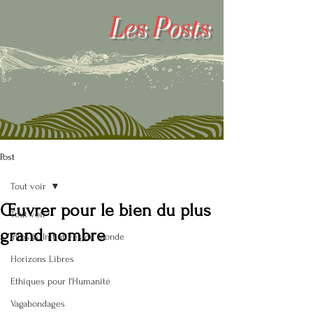
Les
Posts
Post
Tout voir
Œuvrer pour le bien du plus
Tout voir
grand nombre
Infos & Initiatives du monde
Horizons Libres
Ethiques pour l'Humanité
Vagabondages